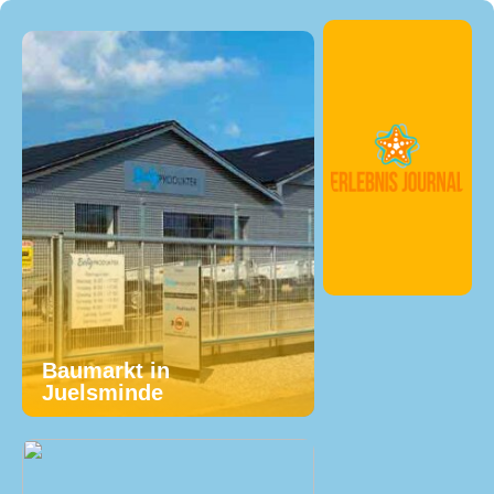
Baumarkt in
Juelsminde