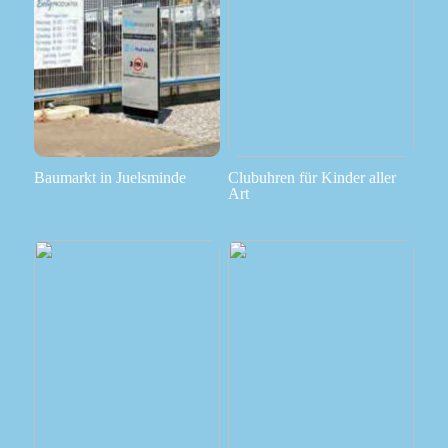
Baumarkt in Juelsminde
Clubuhren für Kinder aller
Art