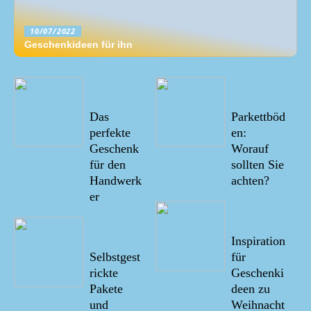
10/07/2022
Geschenkideen für ihn
18/06/20
12/05/20
22
22
Das
Parkettböd
perfekte
en:
Geschenk
Worauf
für den
sollten Sie
Handwerk
achten?
er
26/04/20
22
12/06/20
22
Inspiration
Selbstgest
für
rickte
Geschenki
Pakete
deen zu
und
Weihnacht