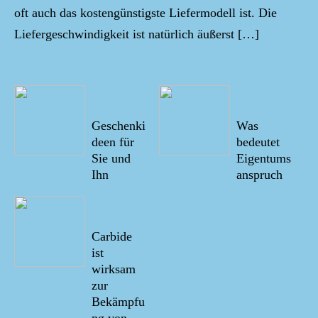
oft auch das kostengünstigste Liefermodell ist. Die
Liefergeschwindigkeit ist natürlich äußerst […]
10/02/20
16/01/20
22
22
Geschenki
Was
deen für
bedeutet
Sie und
Eigentums
Ihn
anspruch
06/02/20
22
Carbide
ist
wirksam
zur
Bekämpfu