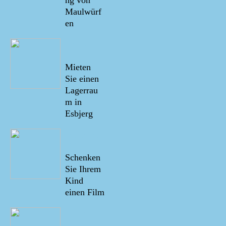
ng von
Maulwürf
en
05/02/20
22
Mieten
Sie einen
Lagerrau
m in
Esbjerg
20/01/20
22
Schenken
Sie Ihrem
Kind
einen Film
16/01/20
22