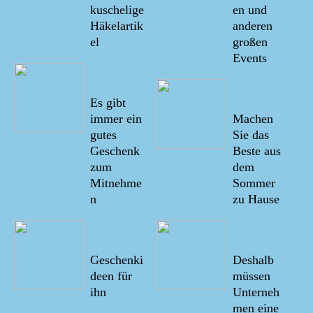
kuschelige
en und
Häkelartik
anderen
el
großen
Events
01/06/20
22
21/04/20
22
Es gibt
immer ein
Machen
gutes
Sie das
Geschenk
Beste aus
zum
dem
Mitnehme
Sommer
n
zu Hause
28/05/20
13/04/20
22
22
Geschenki
Deshalb
deen für
müssen
ihn
Unterneh
men eine