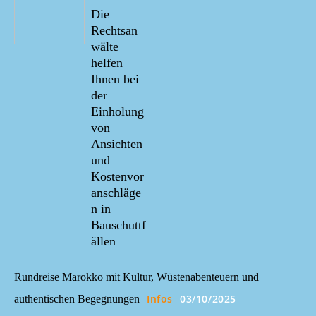
Die
Rechtsan
wälte
helfen
Ihnen bei
der
Einholung
von
Ansichten
und
Kostenvor
anschläge
n in
Bauschuttf
ällen
Rundreise Marokko mit Kultur, Wüstenabenteuern und
Infos
03/10/2025
authentischen Begegnungen