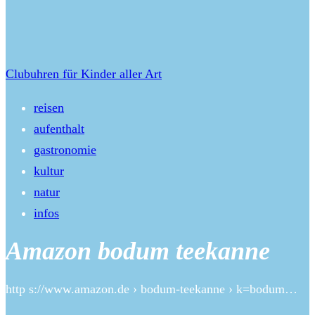
Clubuhren für Kinder aller Art
reisen
aufenthalt
gastronomie
kultur
natur
infos
Amazon bodum teekanne
http s://www.amazon.de › bodum-teekanne › k=bodum…