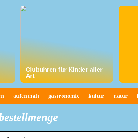
Clubuhren für Kinder aller
Art
en
aufenthalt
gastronomie
kultur
natur
bestellmenge