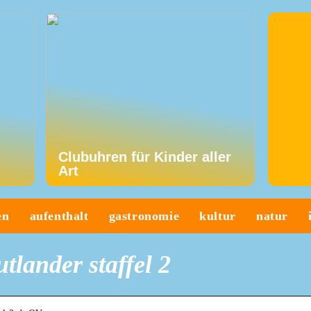
Clubuhren für Kinder aller
Art
en
aufenthalt
gastronomie
kultur
natur
lander staffel 2