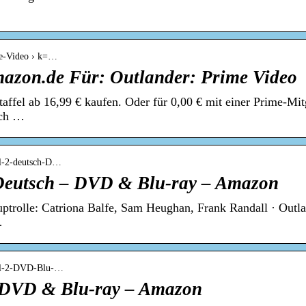
me-Video › k=…
azon.de Für: Outlander: Prime Video
ffel ab 16,99 € kaufen. Oder für 0,00 € mit einer Prime-Mitg
tch …
el-2-deutsch-D…
 Deutsch – DVD & Blu-ray – Amazon
uptrolle: Catriona Balfe, Sam Heughan, Frank Randall · Outl
…
ffel-2-DVD-Blu-…
: DVD & Blu-ray – Amazon