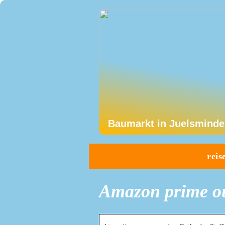
Baumarkt in Juelsminde
reis
Amazon prime out