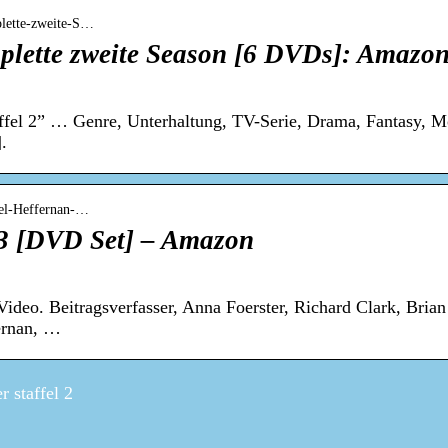
plette-zweite-S…
plette zweite Season [6 DVDs]: Amazon
ffel 2” … Genre, Unterhaltung, TV-Serie, Drama, Fantasy, 
.
fel-Heffernan-…
+3 [DVD Set] – Amazon
deo. Beitragsverfasser, Anna Foerster, Richard Clark, Brian 
ernan, …
 staffel 2