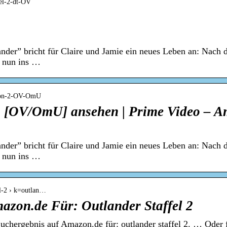
fel-2-dt-OV
ander” bricht für Claire und Jamie ein neues Leben an: Nach 
n nun ins …
ason-2-OV-OmU
 2 [OV/OmU] ansehen | Prime Video – 
ander” bricht für Claire und Jamie ein neues Leben an: Nach 
n nun ins …
el-2 › k=outlan…
azon.de Für: Outlander Staffel 2
chergebnis auf Amazon.de für: outlander staffel 2. … Oder f