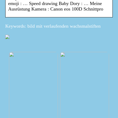
emoji : … Speed drawing Baby Dory : … Meine
Ausrüstung Kamera : Canon eos 100D Schnittpro
Keywords: bild mit verlaufenden wachsmalstiften