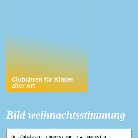
Clubuhren für Kinder
aller Art
Bild weihnachtsstimmung
http s://pixabay.com › images › search › weihnachtsstim…