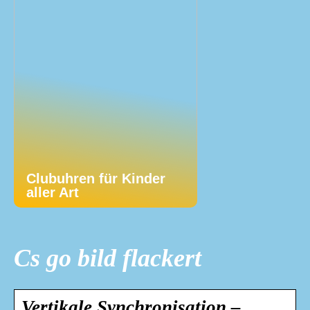
Clubuhren für Kinder
aller Art
Cs go bild flackert
Vertikale Synchronisation –