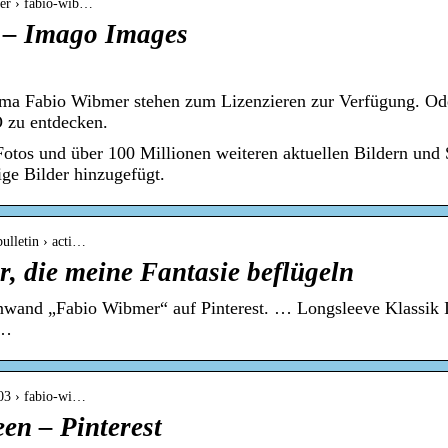
der › fabio-wib…
 – Imago Images
ma Fabio Wibmer stehen zum Lizenzieren zur Verfügung. Oder
 zu entdecken.
otos und über 100 Millionen weiteren aktuellen Bildern und
ge Bilder hinzugefügt.
bulletin › acti…
, die meine Fantasie beflügeln
nwand „Fabio Wibmer“ auf Pinterest. … Longsleeve Klassik I
 …
003 › fabio-wi…
en – Pinterest