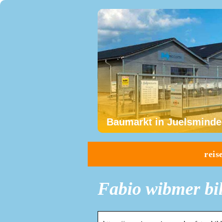
Baumarkt in Juelsminde
reis
Fabio wibmer bi