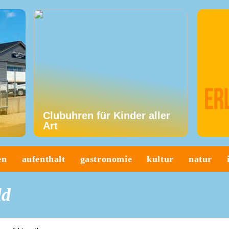
Clubuhren für Kinder aller
Art
en
aufenthalt
gastronomie
kultur
natur
ld