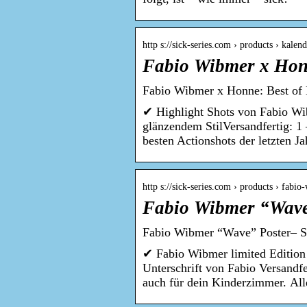
http s://sick-series.com › products › kale
Fabio Wibmer x Honn
Fabio Wibmer x Honne: Best of
✔ Highlight Shots von Fabio W
glänzendem StilVersandfertig: 
besten Actionshots der letzten J
http s://sick-series.com › products › fabi
Fabio Wibmer “Wave”
Fabio Wibmer “Wave” Poster– S
✔ Fabio Wibmer limited Edition
Unterschrift von Fabio Versandf
auch für dein Kinderzimmer. Al