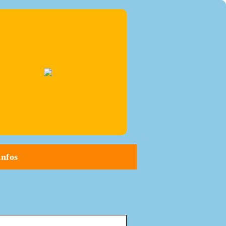
infos