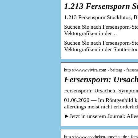
1.213 Fersensporn St
1.213 Fersensporn Stockfotos, Bi
Suchen Sie nach Fersensporn-Stoc
Vektorgrafiken in der …
Suchen Sie nach Fersensporn-Stoc
Vektorgrafiken in der Shutterst
http s://www.vivira.com › beitrag › fersen
Fersensporn: Ursac
Fersensporn: Ursachen, Sympto
01.06.2020 — Im Röntgenbild kan
allerdings meist nicht erforderli
►Jetzt in unserem Journal: Al
http s://www.apotheken-umschau.de › fe