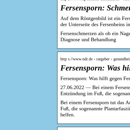
Fersensporn: Schmer
Auf dem Röntgenbild ist ein Fers
der Unterseite des Fersenbeins 
Fersenschmerzen als ob ein Nage
Diagnose und Behandlung
http s://www.ndr.de › ratgeber › gesundhe
Fersensporn: Was hi
Fersensporn: Was hilft gegen F
27.06.2022 — Bei einem Fersensp
Entzündung im Fuß, die sogena
Bei einem Fersensporn tut das A
Fuß, die sogenannte Plantarfasz
helfen.