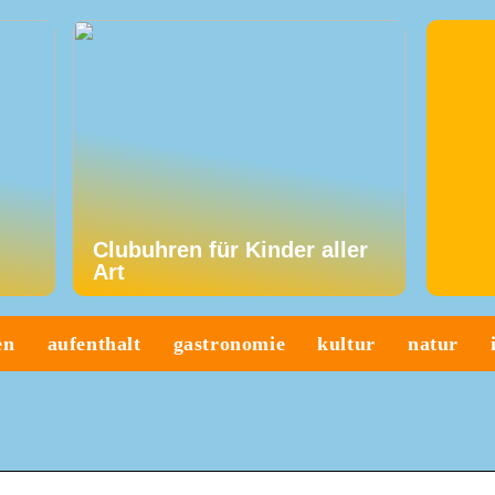
Clubuhren für Kinder aller
Art
en
aufenthalt
gastronomie
kultur
natur