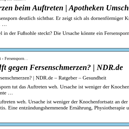
zen beim Auftreten | Apotheken Umsc
ensporn deutlich sichtbar. Er zeigt sich als dornenförmiger 
in …
l in der Fußsohle steckt? Die Ursache könnte ein Fersenspor
it › Fersensporn…
lft gegen Fersenschmerzen? | NDR.de
ersenschmerzen? | NDR.de – Ratgeber – Gesundheit
orn tut das Auftreten weh. Ursache ist weniger der Knochenfo
nnte …
uftreten weh. Ursache ist weniger der Knochenfortsatz an der
iitis. Eine entzündungshemmende Ernährung, Physiotherapie 