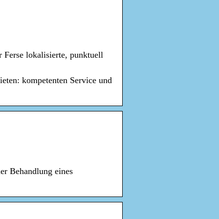
erse lokalisierte, punktuell
ieten: kompetenten Service und
der Behandlung eines