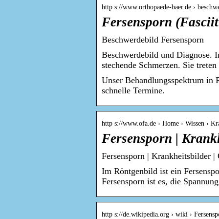
http s://www.orthopaede-baer.de › beschw
Fersensporn (Fasciiti
Beschwerdebild Fersensporn
Beschwerdebild und Diagnose. Im
stechende Schmerzen. Sie trete
Unser Behandlungsspektrum in Re
schnelle Termine.
http s://www.ofa.de › Home › Wissen › Kr
Fersensporn | Krank
Fersensporn | Krankheitsbilder 
Im Röntgenbild ist ein Fersensp
Fersensporn ist es, die Spannu
http s://de.wikipedia.org › wiki › Fersens