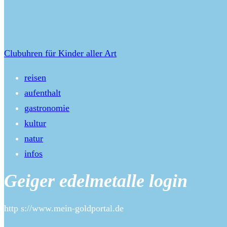
Clubuhren für Kinder aller Art
reisen
aufenthalt
gastronomie
kultur
natur
infos
Geiger edelmetalle login
http s://www.mein-goldportal.de