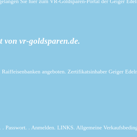
langen Sie hier zum VR-Goldsparen-Portal der Geiger Edel
tt von vr-goldsparen.de.
ffeisenbanken angeboten. Zertifikatsinhaber Geiger Edelm
sswort. ​. Anmelden. LINKS. Allgemeine Verkaufsbeding