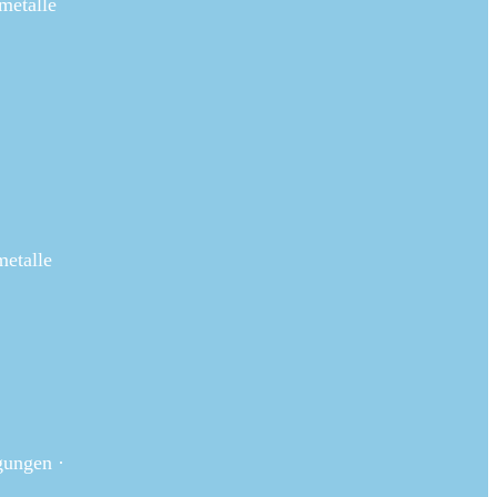
metalle
etalle
ungen ·