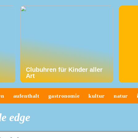
Clubuhren für Kinder aller
Art
en
aufenthalt
gastronomie
kultur
natur
e edge