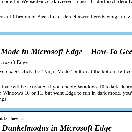
e für Webseiten zu aktivieren, müsst ihr dort nach dem Ein
 auf Chromium Basis bietet den Nutzern bereits einige nützl
 Mode in Microsoft Edge – How-To Ge
crosoft Edge
 page, click the “Night Mode” button at the bottom left cor
e …
 that will be activated if you enable Windows 10’s dark them
on Windows 10 or 11, but want Edge to run in dark mode, you’
ngs.
rticle › how-to…
en Dunkelmodus in Microsoft Edge