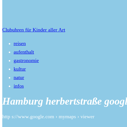
Clubuhren für Kinder aller Art
reisen
aufenthalt
gastronomie
kultur
natur
infos
Hamburg herbertstraße google
http s://www.google.com › mymaps › viewer