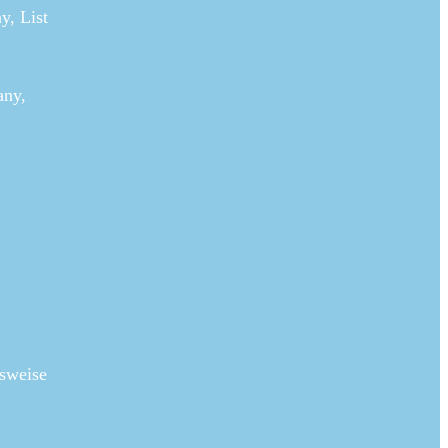
y, List
any,
lsweise