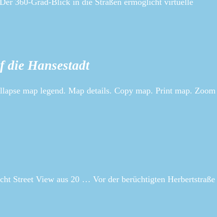
Der 360-Grad-Blick in die Straßen ermöglicht virtuelle
f die Hansestadt
llapse map legend. Map details. Copy map. Print map. Zoom
icht Street View aus 20 … Vor der berüchtigten Herbertstraße