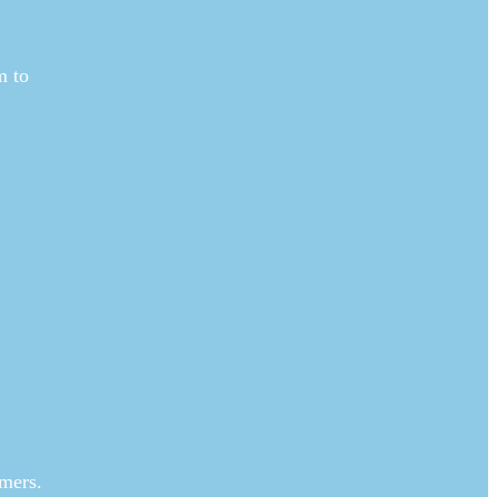
m to
omers.