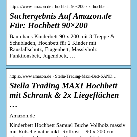
http s://www.amazon.de › hochbett-90×200 › k=hochbe…
Suchergebnis Auf Amazon.de
Für: Hochbett 90×200
Baumhaus Kinderbett 90 x 200 mit 3 Treppe &
Schubladen, Hochbett für 2 Kinder mit
Rausfallschutz, Etagenbett, Massivholz
Funktionsbett, Jugendbett, …
http s://www.amazon.de › Stella-Trading-Maxi-Bett-SAND…
Stella Trading MAXI Hochbett
mit Schrank & 2x Liegeflächen
…
Amazon.de
Kinderbett Hochbett Samuel Buche Vollholz massiv
mit Rutsche natur inkl. Rollrost – 90 x 200 cm