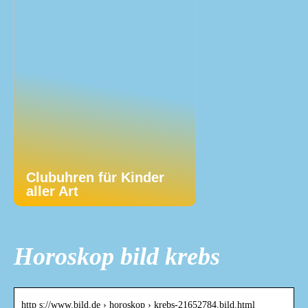
Clubuhren für Kinder
aller Art
Horoskop bild krebs
http s://www.bild.de › horoskop › krebs-21652784.bild.html