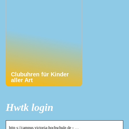
Clubuhren für Kinder
aller Art
Hwtk login
http s://campus.victoria-hochschule.de › …