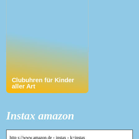
Clubuhren für Kinder
aller Art
Instax amazon
http s://www.amazon.de › instax › k=instax