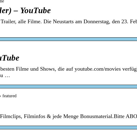
lme
ler) – YouTube
railer, alle Filme. Die Neustarts am Donnerstag, den 23. Fe
uTube
d besten Filme und Shows, die auf youtube.com/movies verfüg
 zu …
› featured
, Filmclips, Filminfos & jede Menge Bonusmaterial.Bitte AB