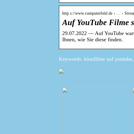
http s://www.computerbild.de › … › Strea
Auf YouTube Filme
29.07.2022 — Auf YouTube warten
Ihnen, wie Sie diese finden.
Keywords: kinofilme auf youtube,