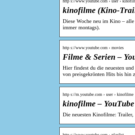
http s://www.youtube.com › user › kinofi
kinofilme (Kino-Trai
Diese Woche neu im Kino – alle T
immer montags).
http s://www.youtube.com › movies
Filme & Serien – Yo
Hier findest du die neuesten un
von preisgekrönten Hits bis hin
http s://m.youtube.com › user › kinofilme 
kinofilme – YouTube
Die neuesten Kinofilme: Trailer
http s://www.youtube.com › playlist