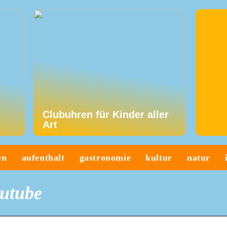
Clubuhren für Kinder aller
Art
en
aufenthalt
gastronomie
kultur
natur
outube