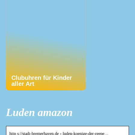
Clubuhren für Kinder
aller Art
Luden amazon
http s://stadt-bremerhaven.de › luden-koenige-der-reepe…