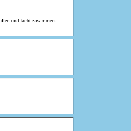
 allen und lacht zusammen.