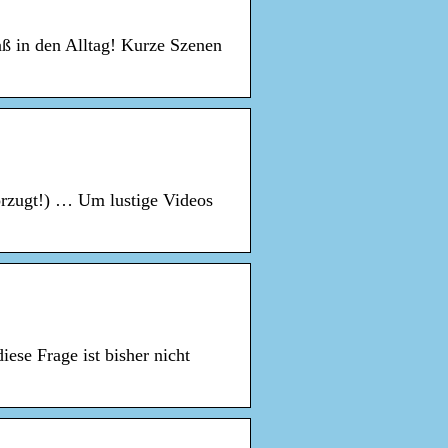
paß in den Alltag! Kurze Szenen
orzugt!) … Um lustige Videos
ese Frage ist bisher nicht