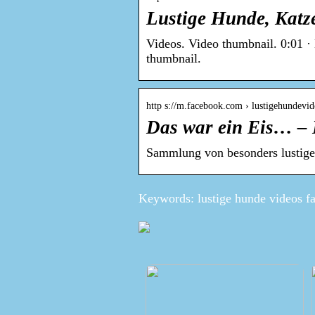
Lustige Hunde, Katz
Videos. Video thumbnail. 0:01 · 
thumbnail.
http s://m.facebook.com › lustigehundevid
Das war ein Eis… – 
Sammlung von besonders lustige
Keywords: lustige hunde videos f