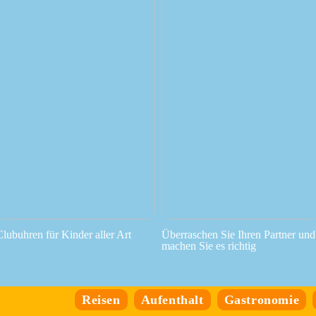
Clubuhren für Kinder aller Art
Überraschen Sie Ihren Partner und
machen Sie es richtig
Reisen
Aufenthalt
Gastronomie