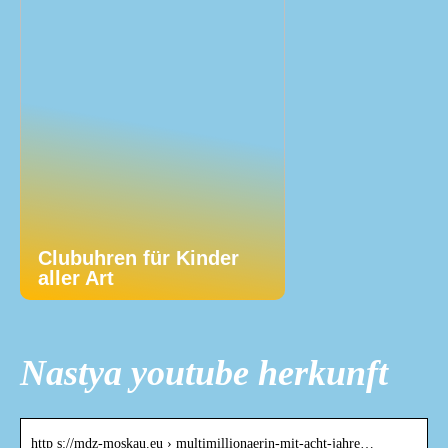
Clubuhren für Kinder
aller Art
Nastya youtube herkunft
http s://mdz-moskau.eu › multimillionaerin-mit-acht-jahre…