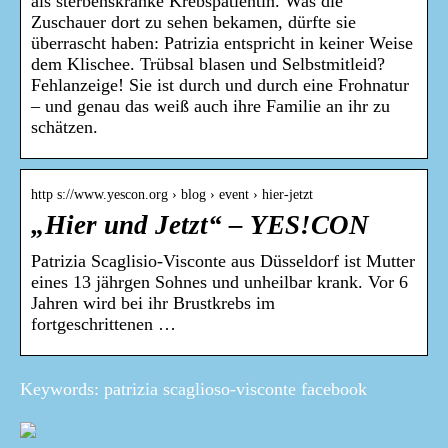
als sterbenskranke Krebspatientin. Was die
Zuschauer dort zu sehen bekamen, dürfte sie
überrascht haben: Patrizia entspricht in keiner Weise
dem Klischee. Trübsal blasen und Selbstmitleid?
Fehlanzeige! Sie ist durch und durch eine Frohnatur
– und genau das weiß auch ihre Familie an ihr zu
schätzen.
http s://www.yescon.org › blog › event › hier-jetzt
„Hier und Jetzt“ – YES!CON
Patrizia Scaglisio-Visconte aus Düsseldorf ist Mutter
eines 13 jährgen Sohnes und unheilbar krank. Vor 6
Jahren wird bei ihr Brustkrebs im
fortgeschrittenen …
Keywords: patrizia scaglioso-visconte facebook