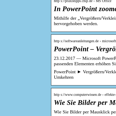
http s://praxistipps.chip.de › MS Office
In PowerPoint zoome
Mithilfe der „Vergrößern/Verkle
hervorgehoben werden.
http s://softwareanleitungen.de › micros
PowerPoint – Vergrö
23.12.2017 — Microsoft PowerPoi
passenden Elementen erhöhen S
PowerPoint ► Vergrößern/Verkle
Umkehren
http s://www.computerwissen.de › effekte
Wie Sie Bilder per M
Wie Sie Bilder per Mausklick pe