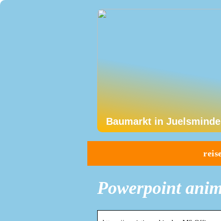
Baumarkt in Juelsminde
reis
Powerpoint anim