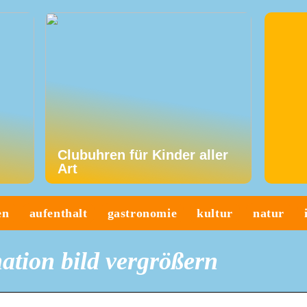
Clubuhren für Kinder aller
Art
en
aufenthalt
gastronomie
kultur
natur
ation bild vergrößern