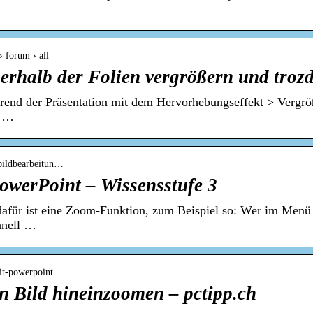
› forum › all
nerhalb der Folien vergrößern und troz
rend der Präsentation mit dem Hervorhebungseffekt > Vergröß
n …
 bildbearbeitun…
owerPoint – Wissensstufe 3
dafür ist eine Zoom-Funktion, zum Beispiel so: Wer im Menü
hnell …
 mit-powerpoint…
n Bild hineinzoomen – pctipp.ch