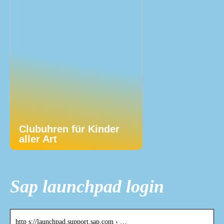
Clubuhren für Kinder
aller Art
Sap launchpad login
http s://launchpad.support.sap.com › …