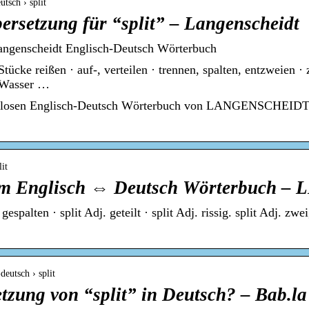
utsch › split
ersetzung für “split” – Langenscheidt
Langenscheidt Englisch-Deutsch Wörterbuch
Stücke reißen · auf-, verteilen · trennen, spalten, entzweien ·
t Wasser …
stenlosen Englisch-Deutsch Wörterbuch von LANGENSCHEIDT
lit
 im Englisch ⇔ Deutsch Wörterbuch – 
espalten · split Adj. geteilt · split Adj. rissig. split Adj. zweig
deutsch › split
etzung von “split” in Deutsch? – Bab.la