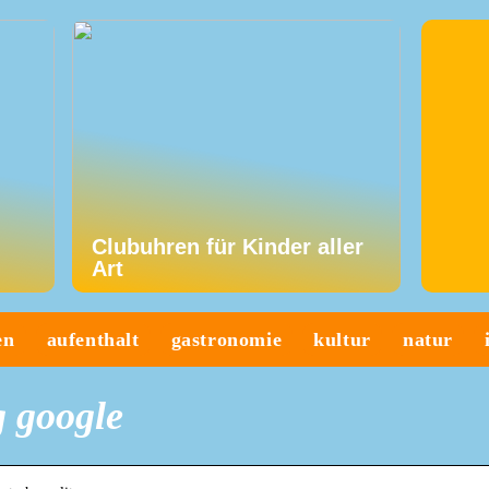
Clubuhren für Kinder aller
Art
en
aufenthalt
gastronomie
kultur
natur
g google