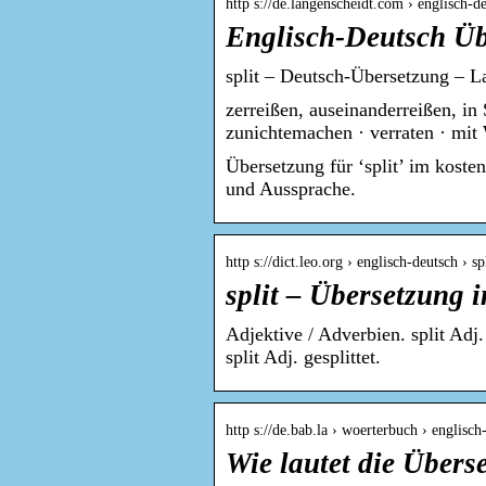
http s://de.langenscheidt.com › englisch-de
Englisch-Deutsch Üb
split – Deutsch-Übersetzung – 
zerreißen, auseinanderreißen, in 
zunichtemachen · verraten · mi
Übersetzung für ‘split’ im ko
und Aussprache.
http s://dict.leo.org › englisch-deutsch › sp
split – Übersetzung
Adjektive / Adverbien. split Adj. g
split Adj. gesplittet.
http s://de.bab.la › woerterbuch › englisch-
Wie lautet die Übers