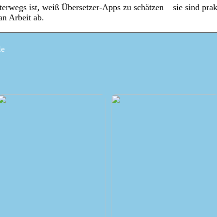
terwegs ist, weiß Übersetzer-Apps zu schätzen – sie sind prak
an Arbeit ab.
le