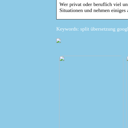
Wer privat oder beruflich viel un
Situationen und nehmen einiges 
Keywords: split übersetzung goog