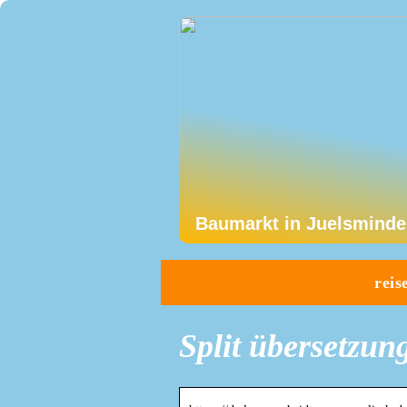
Baumarkt in Juelsminde
reis
Split übersetzun