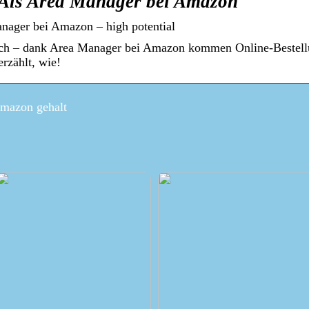
 Als Area Manager bei Amazon
nager bei Amazon – high potential
lich – dank Area Manager bei Amazon kommen Online-Bestel
rzählt, wie!
 amazon gehalt