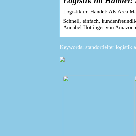
Logistik im Handel:
Logistik im Handel: Als Area Ma
Schnell, einfach, kundenfreund
Annabel Hottinger von Amazon e
Keywords: standortleiter logistik