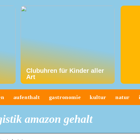
Clubuhren für Kinder aller
Art
en
aufenthalt
gastronomie
kultur
natur
ogistik amazon gehalt