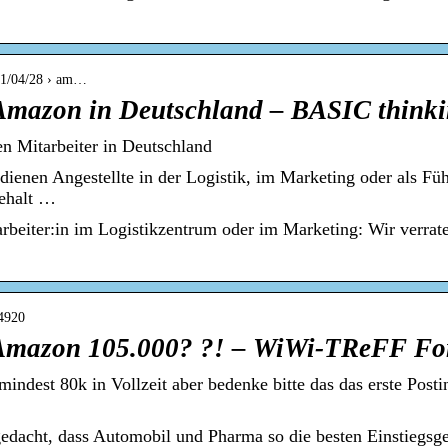
021/04/28 › am…
t Amazon in Deutschland – BASIC think
n Mitarbeiter in Deutschland
ienen Angestellte in der Logistik, im Marketing oder als Fü
ehalt …
arbeiter:in im Logistikzentrum oder im Marketing: Wir verrat
24920
t Amazon 105.000? ?! – WiWi-TReFF F
dest 80k in Vollzeit aber bedenke bitte das das erste Posting
dacht, dass Automobil und Pharma so die besten Einstiegsge