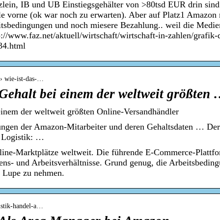
zlein, IB und UB Einstiegsgehälter von >80tsd EUR drin sind
e vorne (ok war noch zu erwarten). Aber auf Platz1 Amazon 
itsbedingungen und noch miesere Bezahlung.. weil die Medien 
p://www.faz.net/aktuell/wirtschaft/wirtschaft-in-zahlen/grafik
34.html
 › wie-ist-das-…
Gehalt bei einem der weltweit größten
einem der weltweit größten Online-Versandhändler
ungen der Amazon-Mitarbeiter und deren Gehaltsdaten … Der
 Logistik: …
line-Marktplätze weltweit. Die führende E-Commerce-Plattfo
ns- und Arbeitsverhältnisse. Grund genug, die Arbeitsbedin
e Lupe zu nehmen.
gistik-handel-a…