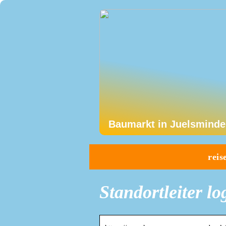
Baumarkt in Juelsminde
reis
Standortleiter l