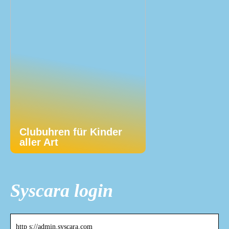
Clubuhren für Kinder
aller Art
Syscara login
http s://admin.syscara.com