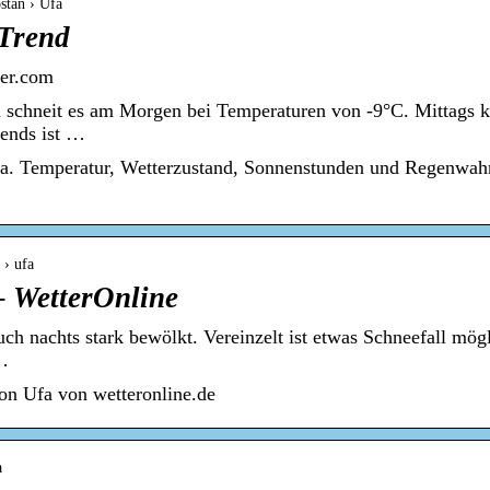
stan › Ufa
 Trend
ter.com
a schneit es am Morgen bei Temperaturen von -9°C. Mittags 
bends ist …
a. Temperatur, Wetterzustand, Sonnenstunden und Regenwahrs
 › ufa
– WetterOnline
uch nachts stark bewölkt. Vereinzelt ist etwas Schneefall mög
 …
on Ufa von wetteronline.de
a