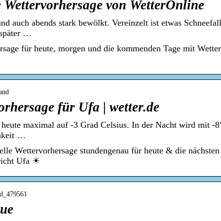
e Wettervorhersage von WetterOnline
und auch abends stark bewölkt. Vereinzelt ist etwas Schneefa
 später …
ersage für heute, morgen und die kommenden Tage mit Wetter
land
orhersage für Ufa | wetter.de
heute maximal auf -3 Grad Celsius. In der Nacht wird mit -8°
hkeit …
elle Wettervorhersage stundengenau für heute & die nächste
richt Ufa ☀
nd_479561
lue