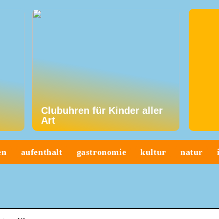
Clubuhren für Kinder aller
Art
en
aufenthalt
gastronomie
kultur
natur