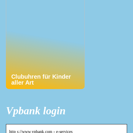
Clubuhren für Kinder
aller Art
Vpbank login
http s://www.vpbank.com › e-services