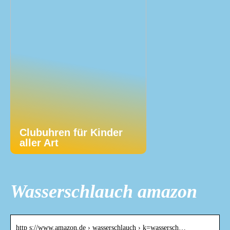
Clubuhren für Kinder
aller Art
Wasserschlauch amazon
http s://www.amazon.de › wasserschlauch › k=wassersch…