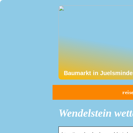
Baumarkt in Juelsminde
reis
Wendelstein wett