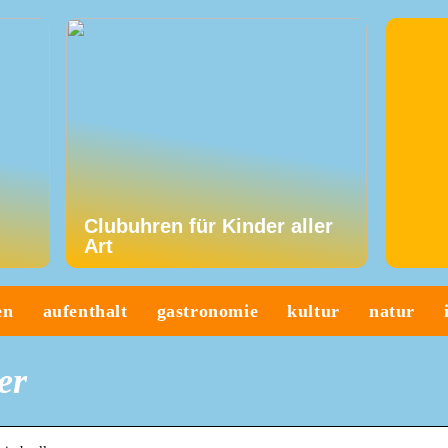
Clubuhren für Kinder aller
Art
en
aufenthalt
gastronomie
kultur
natur
er