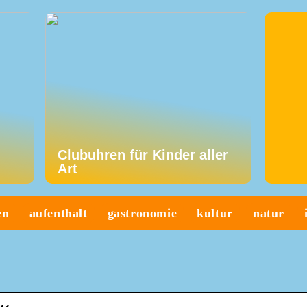
Clubuhren für Kinder aller
Art
en
aufenthalt
gastronomie
kultur
natur