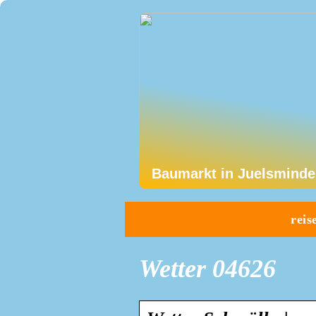
Baumarkt in Juelsminde
reis
Wetter 04626