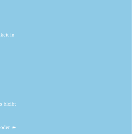
keit in
s bleibt
oder ☀️