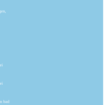
gen,
ei
ei
in bad