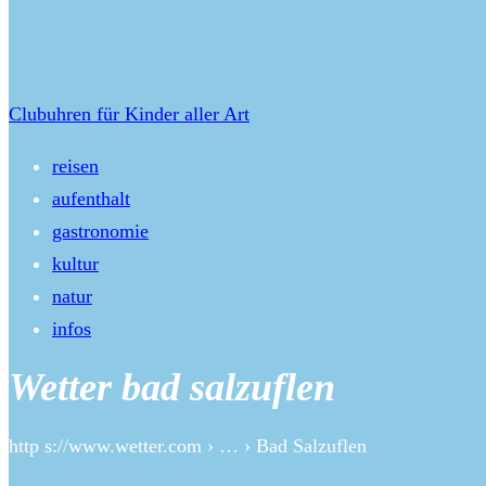
Clubuhren für Kinder aller Art
reisen
aufenthalt
gastronomie
kultur
natur
infos
Wetter bad salzuflen
http s://www.wetter.com › … › Bad Salzuflen