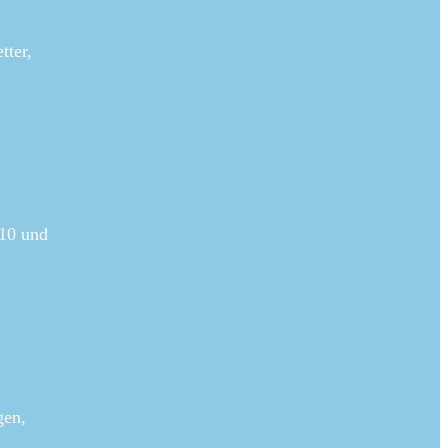
tter,
 10 und
gen,