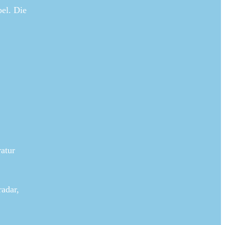
bel. Die
atur
adar,