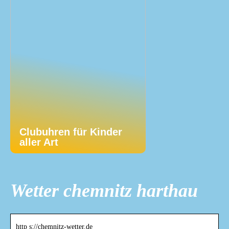
Clubuhren für Kinder
aller Art
Wetter chemnitz harthau
http s://chemnitz-wetter.de