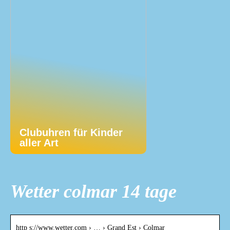
Clubuhren für Kinder
aller Art
Wetter colmar 14 tage
http s://www.wetter.com › … › Grand Est › Colmar