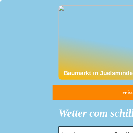
Baumarkt in Juelsminde
reis
Wetter com schil