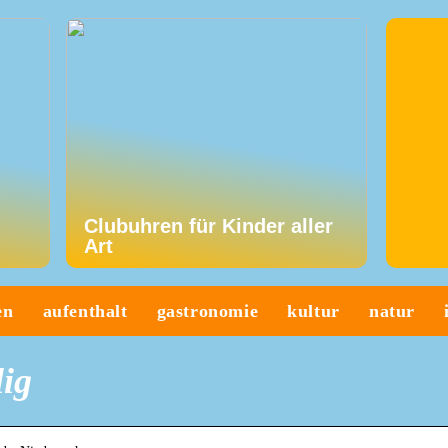
Clubuhren für Kinder aller
Art
en
aufenthalt
gastronomie
kultur
natur
lig