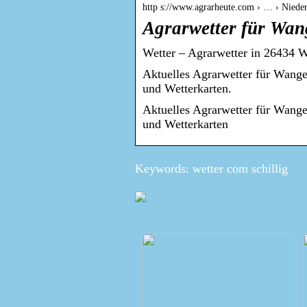
http s://www.agrarheute.com › … › Niede
Agrarwetter für Wan
Wetter – Agrarwetter in 26434 W
Aktuelles Agrarwetter für Wange
und Wetterkarten.
Aktuelles Agrarwetter für Wange
und Wetterkarten
Keywords: wetter com schillig