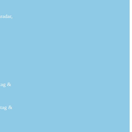
radar,
tag &
stag &