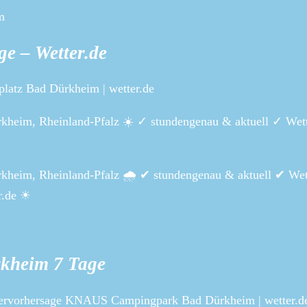
m
e – Wetter.de
platz Bad Dürkheim | wetter.de
ürkheim, Rheinland-Pfalz ☀️ ✓ stundengenau & aktuell ✓ Wet
rkheim, Rheinland-Pfalz 🌧️ ✔ stundengenau & aktuell ✔ Wet
r.de ☀
kheim 7 Tage
rvorhersage KNAUS Campingpark Bad Dürkheim | wetter.d