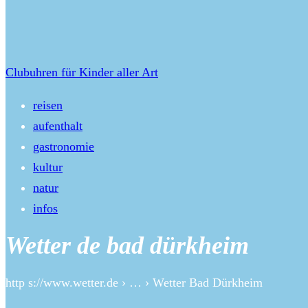
Clubuhren für Kinder aller Art
reisen
aufenthalt
gastronomie
kultur
natur
infos
Wetter de bad dürkheim
http s://www.wetter.de › … › Wetter Bad Dürkheim