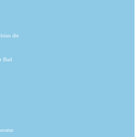
lsius die
ür Bad
eratur