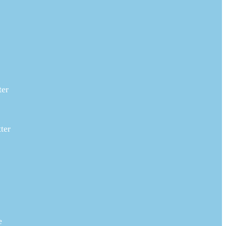
ter
ter
e