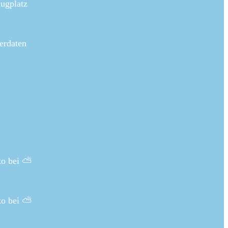
ugplatz
erdaten
ko bei ⛅
ko bei ⛅