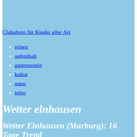
Clubuhren für Kinder aller Art
reisen
aufenthalt
gastronomie
kultur
natur
infos
Wetter elnhausen
Wetter Elnhausen (Marburg): 16
Tage Trend