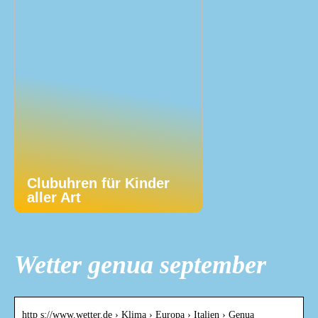
Clubuhren für Kinder
aller Art
Wetter genua september
http s://www.wetter.de › Klima › Europa › Italien › Genua