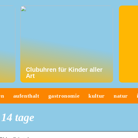
Clubuhren für Kinder aller
Art
en
aufenthalt
gastronomie
kultur
natur
 14 tage