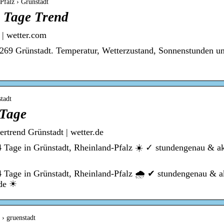
Pfalz › Grünstadt
6 Tage Trend
 | wetter.com
269 Grünstadt. Temperatur, Wetterzustand, Sonnenstunden u
tadt
 Tage
rtrend Grünstadt | wetter.de
4 Tage in Grünstadt, Rheinland-Pfalz ☀️ ✓ stundengenau & ak
4 Tage in Grünstadt, Rheinland-Pfalz 🌧️ ✔ stundengenau & a
.de ☀
 › gruenstadt