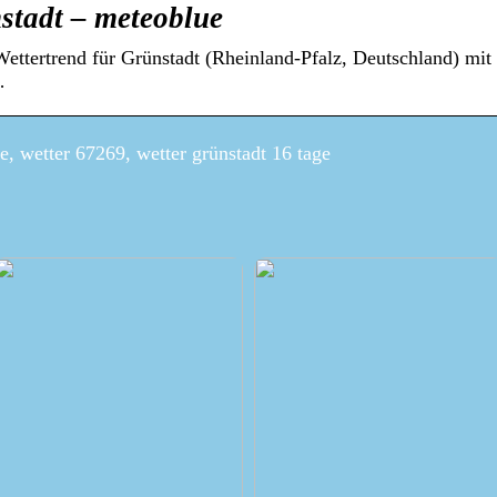
stadt – meteoblue
Wettertrend für Grünstadt (Rheinland-Pfalz, Deutschland) mi
…
e, wetter 67269, wetter grünstadt 16 tage