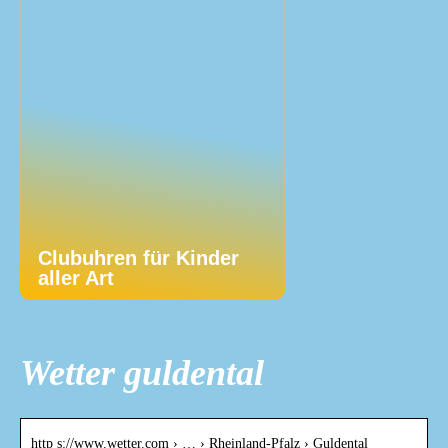
Clubuhren für Kinder
aller Art
Wetter guldental
http s://www.wetter.com › … › Rheinland-Pfalz › Guldental