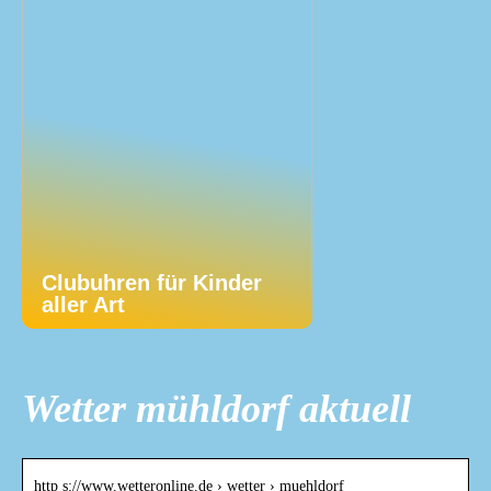
Clubuhren für Kinder
aller Art
Wetter mühldorf aktuell
http s://www.wetteronline.de › wetter › muehldorf