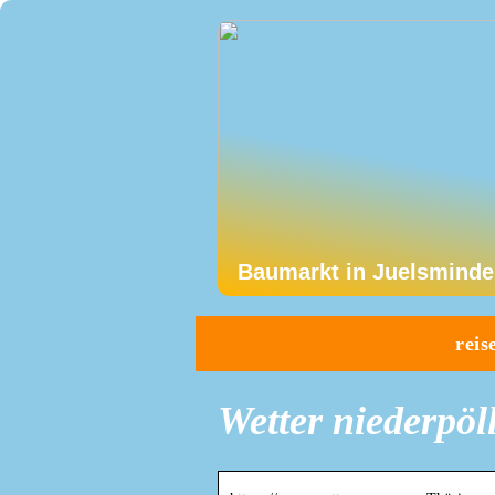
Baumarkt in Juelsminde
reis
Wetter niederpöll