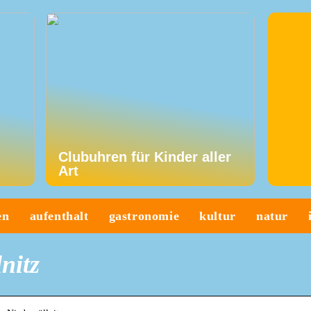
Clubuhren für Kinder aller
Art
en
aufenthalt
gastronomie
kultur
natur
nitz