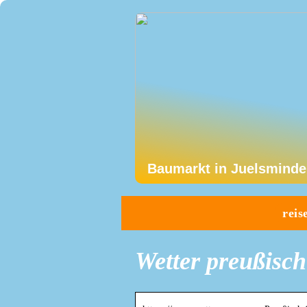
Baumarkt in Juelsminde
reis
Wetter preußisch