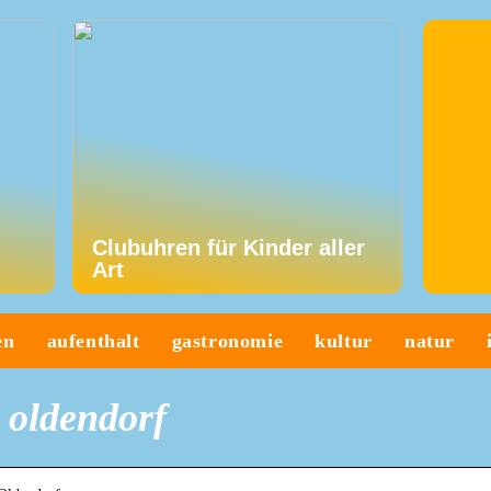
Clubuhren für Kinder aller
Art
en
aufenthalt
gastronomie
kultur
natur
 oldendorf