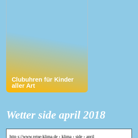
Clubuhren für Kinder
aller Art
Wetter side april 2018
http s://www.reise-klima.de › klima › side › april