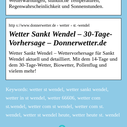
Wetterwarnungen, stündliche Temperaturen,
Regenwahrscheinlichkeit und Sonnenstunden.
http s://www.donnerwetter.de › wetter › st.-wendel
Wetter Sankt Wendel – 30-Tage-
Vorhersage – Donnerwetter.de
Wetter Sankt Wendel – Wettervorhersage für Sankt
Wendel aktuell und detailliert. Mit dem 14-Tage und
dem 30-Tage-Wetter, Biowetter, Pollenflug und
vielem mehr!
Keywords: wetter st wendel, wetter sankt wendel,
wetter in st wendel, wetter 66606, wetter com
st.wendel, wetter com st wendel, wetter com st.
wendel, wetter st wendel heute, wetter heute st. wendel