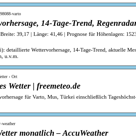
298088-varto
rvorhersage, 14-Tage-Trend, Regenrada
 Breite: 39,17 | Länge: 41,46 | Prognose für Höhenlagen: 1523
i): detaillierte Wettervorhersage, 14-Tage-Trend, aktuelle M
n, u.v.m.
etter › Ort
es Wetter | freemeteo.de
orhersage für Varto, Mus, Türkei einschließlich Tageshöchst
r-weather
Wetter monatlich – AccuWeather