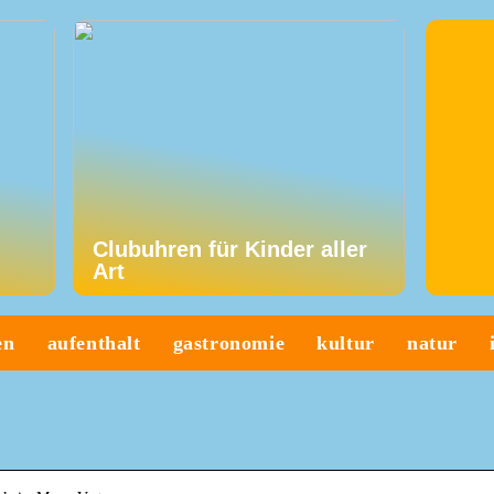
Clubuhren für Kinder aller
Art
en
aufenthalt
gastronomie
kultur
natur