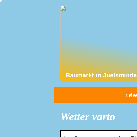
Baumarkt in Juelsminde
reis
Wetter varto