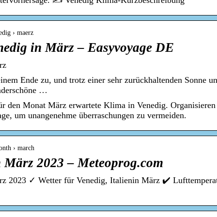
ettervorhersage. ✍ Venedig Klima-Kurzbeschreibung
nedig › maerz
nedig in März – Easyvoyage DE
rz
einem Ende zu, und trotz einer sehr zurückhaltenden Sonne 
nderschöne …
für den Monat März erwartete Klima in Venedig. Organisieren 
age, um unangenehme überraschungen zu vermeiden.
onth › march
in März 2023 – Meteoprog.com
z 2023 ✓ Wetter für Venedig, Italienin März ✔️ Lufttempera