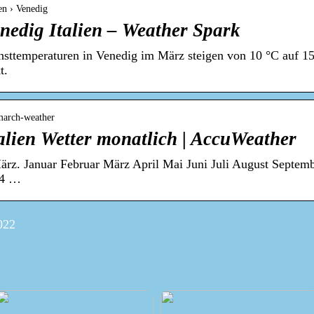
en › Venedig
nedig Italien – Weather Spark
hsttemperaturen in Venedig im März steigen von 10 °C auf 15 
t.
march-weather
talien Wetter monatlich | AccuWeather
ärz. Januar Februar März April Mai Juni Juli August Septe
24 …
022