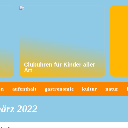
Clubuhren für Kinder aller
Art
en
aufenthalt
gastronomie
kultur
natur
märz 2022