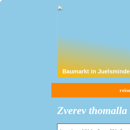
Baumarkt in Juelsminde
reis
Zverev thomalla 