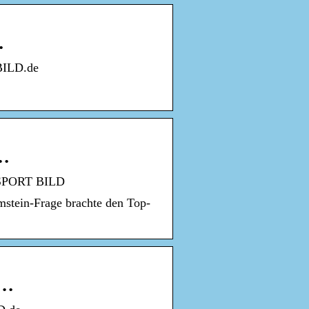
…
 BILD.de
 …
 -SPORT BILD
stein-Frage brachte den Top-
 …