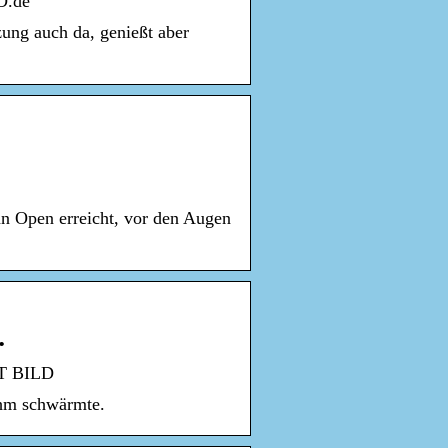
D.de
zung auch da, genießt aber
an Open erreicht, vor den Augen
…
RT BILD
ihm schwärmte.