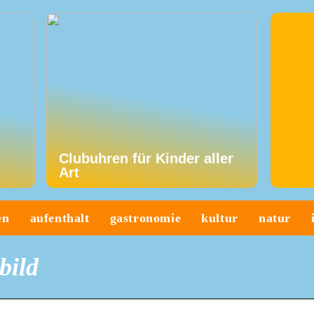
Clubuhren für Kinder aller
Art
en
aufenthalt
gastronomie
kultur
natur
bild