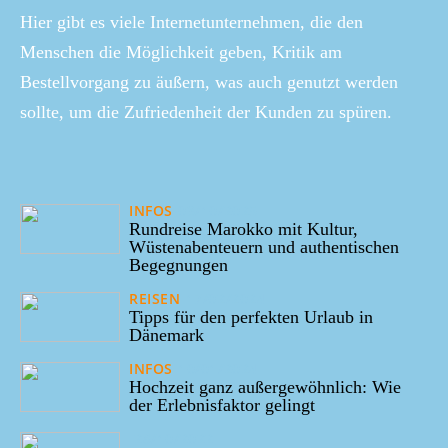
Hier gibt es viele Internetunternehmen, die den
Menschen die Möglichkeit geben, Kritik am
Bestellvorgang zu äußern, was auch genutzt werden
sollte, um die Zufriedenheit der Kunden zu spüren.
INFOS
03/10/2025
Rundreise Marokko mit Kultur,
Wüstenabenteuern und authentischen
Begegnungen
REISEN
17/02/2024
Tipps für den perfekten Urlaub in
Dänemark
INFOS
10/01/2024
Hochzeit ganz außergewöhnlich: Wie
der Erlebnisfaktor gelingt
28/10/2022